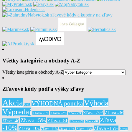
Všetky kategórie a obchody A-Z
Všetky kategórie a obchody A-Z
Zľavové kódy podľa výšky zľavy
Akcia
Výhoda
VÝHODNÁ ponuka
OSL
Výpredaj
Zľava -3%
Zľava -3€
Zľava -1%
Zľava -2%
Zľava -2€
Zľava
Zľava -5%
Zľava -5€
Zľava -4€
Zľava -7%
Zľava -8€
-10%
Zľava -15%
Zľava -10€
Zľava -11%
Zľava -12%
Zľava -13%
Zľava