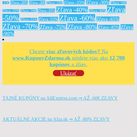
Zľava -30%
Zľava -25%
Zľava -20%
Zľava -20€
-15€
Zľava -22€
Zľava -30€
Zľava
Zľava -40%
Zľava -35%
Zľava -33%
Zľava -34€
Zľava -44%
-50%
Zľava -60%
Zľava -65%
Zľava -55%
Zľava -51%
Zľava -70%
Zľava -80%
Zľava -75%
Zľava
Zľava -85%
-90%
Chcete
viac zľavových kódov?
Na
www.KuponyZdarma.sk
nájdete viac ako
12 700
kupónov
a zliav.
Ukázať
TAJNÉ KUPÓNY na AliExpress.com ⇒ AŽ -60€ ZĽAVY
AKTUÁLNE AKCIE na Alza.sk ⇒ AŽ -80% ZĽAVY