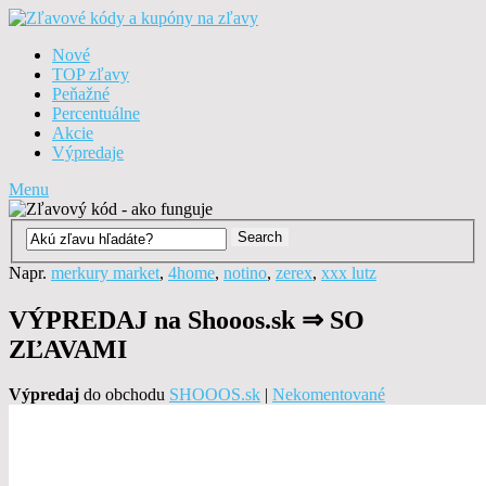
Nové
TOP zľavy
Peňažné
Percentuálne
Akcie
Výpredaje
Menu
Napr.
merkury market
,
4home
,
notino
,
zerex
,
xxx lutz
VÝPREDAJ na Shooos.sk ⇒ SO
ZĽAVAMI
Výpredaj
do obchodu
SHOOOS.sk
|
Nekomentované