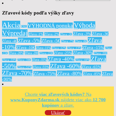
Zľavové kódy podľa výšky zľavy
Akcia
Výhoda
VÝHODNÁ ponuka
OSL
Výpredaj
Zľava -3%
Zľava -3€
Zľava -1%
Zľava -2%
Zľava -2€
Zľava
Zľava -5%
Zľava -5€
Zľava -4€
Zľava -7%
Zľava -8€
-10%
Zľava -15%
Zľava -10€
Zľava -11%
Zľava -12%
Zľava -13%
Zľava
Zľava -30%
Zľava -25%
Zľava -20%
Zľava -20€
-15€
Zľava -22€
Zľava -30€
Zľava
Zľava -40%
Zľava -35%
Zľava -33%
Zľava -34€
Zľava -44%
-50%
Zľava -60%
Zľava -65%
Zľava -55%
Zľava -51%
Zľava -70%
Zľava -80%
Zľava -75%
Zľava
Zľava -85%
-90%
Chcete
viac zľavových kódov?
Na
www.KuponyZdarma.sk
nájdete viac ako
12 700
kupónov
a zliav.
Ukázať