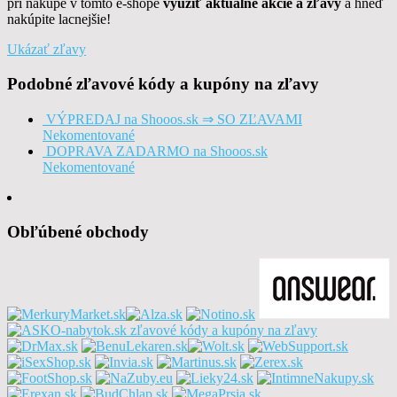
pri nákupe v tomto e-shope
využiť aktuálne akcie a zľavy
a hneď
nakúpite lacnejšie!
Ukázať zľavy
Podobné zľavové kódy a kupóny na zľavy
VÝPREDAJ na Shooos.sk ⇒ SO ZĽAVAMI
Nekomentované
DOPRAVA ZADARMO na Shooos.sk
Nekomentované
Obľúbené obchody