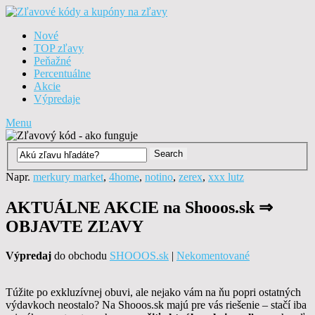
Nové
TOP zľavy
Peňažné
Percentuálne
Akcie
Výpredaje
Menu
Napr.
merkury market
,
4home
,
notino
,
zerex
,
xxx lutz
AKTUÁLNE AKCIE na Shooos.sk ⇒
OBJAVTE ZĽAVY
Výpredaj
do obchodu
SHOOOS.sk
|
Nekomentované
Túžite po exkluzívnej obuvi, ale nejako vám na ňu popri ostatných
výdavkoch neostalo? Na Shooos.sk majú pre vás riešenie – stačí iba