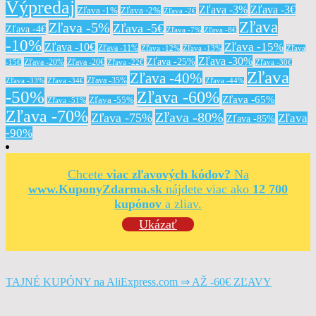
Výpredaj
Zľava -3%
Zľava -3€
Zľava -1%
Zľava -2%
Zľava -2€
Zľava
Zľava -5%
Zľava -5€
Zľava -4€
Zľava -7%
Zľava -8€
-10%
Zľava -15%
Zľava -10€
Zľava -11%
Zľava -12%
Zľava -13%
Zľava
Zľava -30%
Zľava -25%
Zľava -20%
Zľava -20€
-15€
Zľava -22€
Zľava -30€
Zľava
Zľava -40%
Zľava -35%
Zľava -33%
Zľava -34€
Zľava -44%
-50%
Zľava -60%
Zľava -65%
Zľava -55%
Zľava -51%
Zľava -70%
Zľava -80%
Zľava -75%
Zľava
Zľava -85%
-90%
Chcete
viac zľavových kódov?
Na
www.KuponyZdarma.sk
nájdete viac ako
12 700
kupónov
a zliav.
Ukázať
TAJNÉ KUPÓNY na AliExpress.com ⇒ AŽ -60€ ZĽAVY