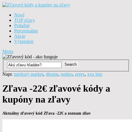
Nové
TOP zľavy
Peňažné
Percentuálne
Akcie
Výpredaje
Menu
Napr.
merkury market
,
4home
,
notino
,
zerex
,
xxx lutz
Zľava -22€ zľavové kódy a
kupóny na zľavy
Aktuálny zľavový kód Zľava -22€ a zoznam zliav