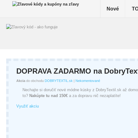
Nové
TO
DOPRAVA ZADARMO na DobryTexti
Akcia
do obchodu
DOBRYTEXTIL.sk
|
Nekomentované
Nechajte si doručiť nové módne kúsky z DobryTextil.sk až dom
to?
Nakúpte tu nad 150€
a za dopravu nič nezaplatíte!
Využiť akciu