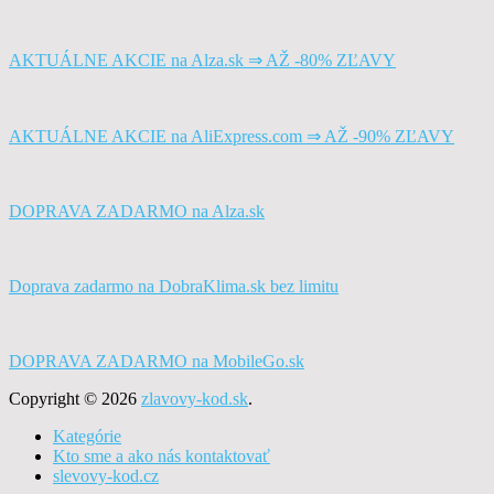
AKTUÁLNE AKCIE na Alza.sk ⇒ AŽ -80% ZĽAVY
AKTUÁLNE AKCIE na AliExpress.com ⇒ AŽ -90% ZĽAVY
DOPRAVA ZADARMO na Alza.sk
Doprava zadarmo na DobraKlima.sk bez limitu
DOPRAVA ZADARMO na MobileGo.sk
Copyright © 2026
zlavovy-kod.sk
.
Kategórie
Kto sme a ako nás kontaktovať
slevovy-kod.cz