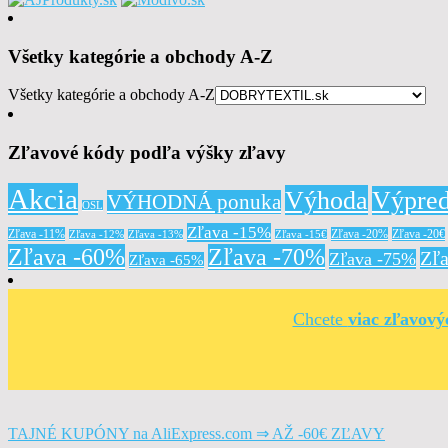
Všetky kategórie a obchody A-Z
Všetky kategórie a obchody A-Z
Zľavové kódy podľa výšky zľavy
Akcia
Výhoda
Výpred
VÝHODNÁ ponuka
OSL
Zľava -15%
Zľava -11%
Zľava -20%
Zľava -20€
Zľava -12%
Zľava -13%
Zľava -15€
Zľava -60%
Zľava -70%
Zľ
Zľava -75%
Zľava -65%
Chcete
viac zľavov
TAJNÉ KUPÓNY na AliExpress.com ⇒ AŽ -60€ ZĽAVY