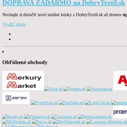
DOPRAVA ZADARMO na DobryTextil.sk
Nechajte si doručiť nové módne kúsky z DobryTextil.sk až domov
úp
Využiť akciu
Obľúbené obchody