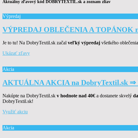
Aktuálny zľavový kód DOBRYTEXTIL.sk a zoznam zliav
Výpredaj
VÝPREDAJ OBLEČENIA A TOPÁNOK na 
Je to tu! Na DobryTextil.sk začal
veľký výpredaj
všetkého oblečenia 
Ukázať zľavy
Akcia
AKTUÁLNA AKCIA na DobryTextil.sk
Nakúpte na DobryTextil.sk
v hodnote nad 40€
a dostanete skvelý
da
DobryTextil.sk!
Využiť akciu
Akcia