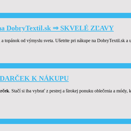
DobryTextil.sk ⇒ SKVELÉ ZĽAVY
a topánok od výmyslu sveta. Ušetrite pri nákupe na DobryTextil.sk a u
 ⇒ DARČEK K NÁKUPU
rček
. Stačí si iba vybrať z pestrej a širokej ponuku oblečenia a módy, 