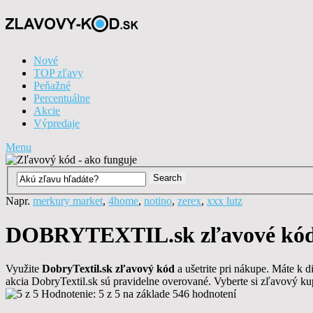
Nové
TOP zľavy
Peňažné
Percentuálne
Akcie
Výpredaje
Menu
Napr.
merkury market
,
4home
,
notino
,
zerex
,
xxx lutz
DOBRYTEXTIL.sk zľavové kódy
Využite
DobryTextil.sk zľavový kód
a ušetrite pri nákupe. Máte k
akcia DobryTextil.sk sú pravidelne overované. Vyberte si zľavový k
Hodnotenie:
5 z 5
na základe 546
hodnotení