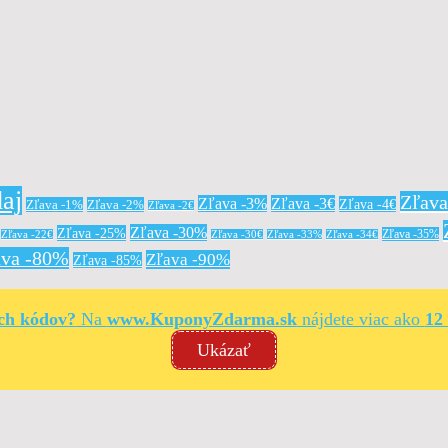
aj
Zľav
Zľava -3%
Zľava -3€
Zľava -4€
Zľava -1%
Zľava -2%
Zľava -2€
Zľava -30%
Zľava -25%
Zľava -35%
Zľava -22€
Zľava -30€
Zľava -33%
Zľava -34€
ava -80%
Zľava -90%
Zľava -85%
ých kódov?
Na
www.KuponyZdarma.sk
nájdete viac ako
12
Ukázať