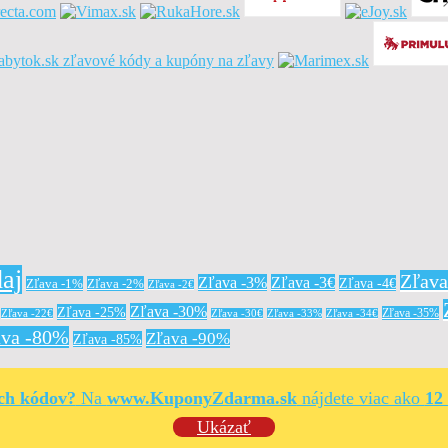
aj
Zľav
Zľava -3%
Zľava -3€
Zľava -4€
Zľava -1%
Zľava -2%
Zľava -2€
Zľava -30%
Zľava -25%
Zľava -35%
Zľava -22€
Zľava -30€
Zľava -33%
Zľava -34€
ava -80%
Zľava -90%
Zľava -85%
ých kódov?
Na
www.KuponyZdarma.sk
nájdete viac ako
12
Ukázať