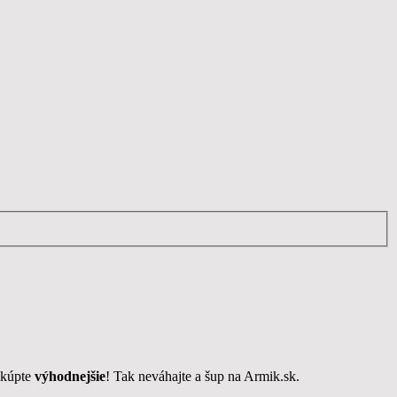
akúpte
výhodnejšie
! Tak neváhajte a šup na Armik.sk.