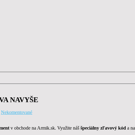
AVA NAVYŠE
|
Nekomentované
iment
v obchode na Armik.sk. Využite náš
špeciálny zľavový kód
a n