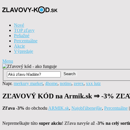
Nové
TOP zľavy
Peňažné
Percentuálne
Akcie
Výpredaje
Menu
Napr.
merkury market
,
4home
,
notino
,
zerex
,
xxx lutz
ZĽAVOVÝ KÓD na Armik.sk ⇒ -3% ZĽ
Zľava -3%
do obchodu
ARMIK.sk
,
Najobľúbenejšie
,
Percentuálne
Nepremeškajte túto
super akciu
! Zľava navyśe až
-3% na celý sort