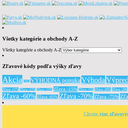
Všetky kategórie a obchody A-Z
Všetky kategórie a obchody A-Z
Zľavové kódy podľa výšky zľavy
Akcia
Výhoda
Výpred
VÝHODNÁ ponuka
OSL
Zľava -15%
Zľava -11%
Zľava -20%
Zľava -20€
Zľava -12%
Zľava -13%
Zľava -15€
Zľava -60%
Zľava -70%
Zľ
Zľava -75%
Zľava -65%
Chcete
viac zľavov