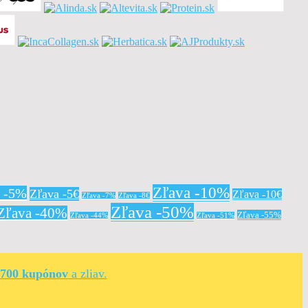
Zľava -10%
a -5%
Zľava -5€
Zľava -10€
Zľava -7%
Zľava -8€
Zľava -50%
Zľava -40%
Zľava -55%
Zľava -44%
Zľava -51%
 700 kupónov
a zliav.