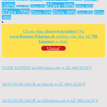
-50%
Zľava -60%
Zľava -65%
Zľava -55%
Zľava -51%
Zľava -70%
Zľava -80%
Zľava -75%
Zľava
Zľava -85%
-90%
Chcete
viac zľavových kódov?
Na
www.KuponyZdarma.sk
nájdete viac ako
12 700
kupónov
a zliav.
Ukázať
TAJNÉ KUPÓNY na AliExpress.com ⇒ AŽ -60€ ZĽAVY
AKTUÁLNE AKCIE na Alza.sk ⇒ AŽ -80% ZĽAVY
AKTUÁLNE AKCIE na AliExpress.com ⇒ AŽ -90% ZĽAVY