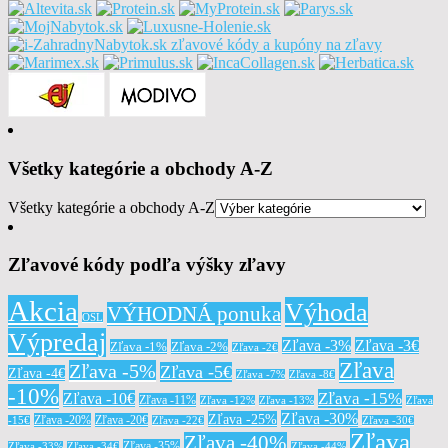
Všetky kategórie a obchody A-Z
Všetky kategórie a obchody A-Z
Zľavové kódy podľa výšky zľavy
Akcia
Výhoda
VÝHODNÁ ponuka
OSL
Výpredaj
Zľava -3%
Zľava -3€
Zľava -1%
Zľava -2%
Zľava -2€
Zľava
Zľava -5%
Zľava -5€
Zľava -4€
Zľava -7%
Zľava -8€
-10%
Zľava -15%
Zľava -10€
Zľava -11%
Zľava -12%
Zľava -13%
Zľava
Zľava -30%
Zľava -25%
Zľava -20%
Zľava -20€
-15€
Zľava -22€
Zľava -30€
Zľava
Zľava -40%
Zľava -35%
Zľava -33%
Zľava -34€
Zľava -44%