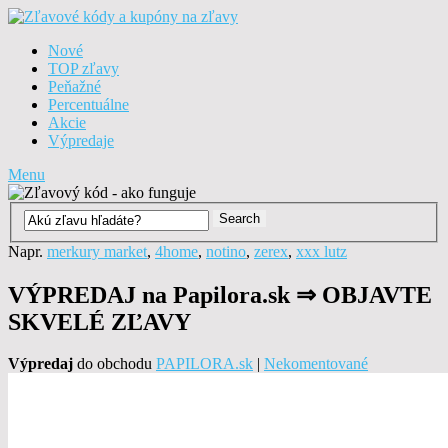
Nové
TOP zľavy
Peňažné
Percentuálne
Akcie
Výpredaje
Menu
Napr.
merkury market
,
4home
,
notino
,
zerex
,
xxx lutz
VÝPREDAJ na Papilora.sk ⇒ OBJAVTE
SKVELÉ ZĽAVY
Výpredaj
do obchodu
PAPILORA.sk
|
Nekomentované