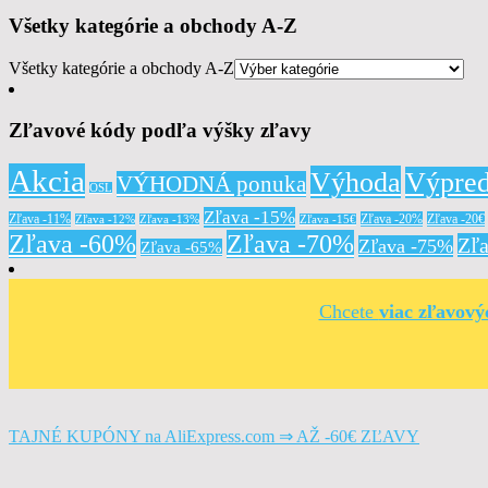
Všetky kategórie a obchody A-Z
Všetky kategórie a obchody A-Z
Zľavové kódy podľa výšky zľavy
Akcia
Výhoda
Výpred
VÝHODNÁ ponuka
OSL
Zľava -15%
Zľava -11%
Zľava -20%
Zľava -20€
Zľava -12%
Zľava -13%
Zľava -15€
Zľava -60%
Zľava -70%
Zľ
Zľava -75%
Zľava -65%
Chcete
viac zľavov
TAJNÉ KUPÓNY na AliExpress.com ⇒ AŽ -60€ ZĽAVY