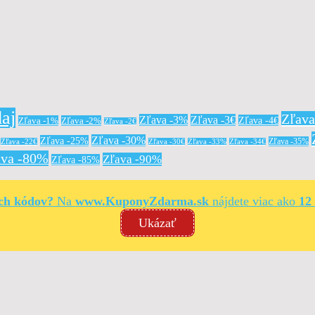
aj
Zľav
Zľava -3%
Zľava -3€
Zľava -4€
Zľava -1%
Zľava -2%
Zľava -2€
Zľava -30%
Zľava -25%
Zľava -35%
Zľava -22€
Zľava -30€
Zľava -33%
Zľava -34€
ava -80%
Zľava -90%
Zľava -85%
ých kódov?
Na
www.KuponyZdarma.sk
nájdete viac ako
12
Ukázať