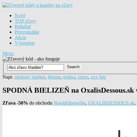
Nové
TOP zľavy
Peňažné
Percentuálne
Akcie
Výpredaje
Menu
Napr.
merkury market
,
4home
,
notino
,
zerex
,
xxx lutz
SPODNÁ BIELIZEŇ na OxalisDessous.sk
Zľava -50%
do obchodu
Najobľúbenejšie
,
OXALISDESSOUS.sk
,