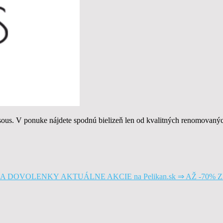
ous. V ponuke nájdete spodnú bielizeň len od kvalitných renomovanýc
AKTUÁLNE AKCIE na Pelikan.sk ⇒ AŽ -7