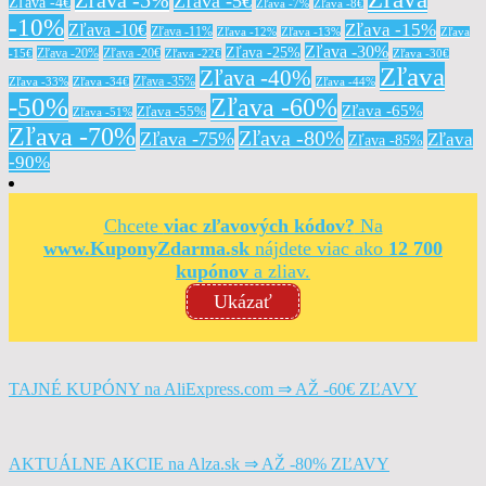
Zľava -5%
Zľava -5€
Zľava -4€
Zľava -7%
Zľava -8€
-10%
Zľava -15%
Zľava -10€
Zľava -11%
Zľava -12%
Zľava -13%
Zľava
Zľava -30%
Zľava -25%
Zľava -20%
Zľava -20€
-15€
Zľava -22€
Zľava -30€
Zľava
Zľava -40%
Zľava -35%
Zľava -33%
Zľava -34€
Zľava -44%
-50%
Zľava -60%
Zľava -65%
Zľava -55%
Zľava -51%
Zľava -70%
Zľava -80%
Zľava -75%
Zľava
Zľava -85%
-90%
Chcete
viac zľavových kódov?
Na
www.KuponyZdarma.sk
nájdete viac ako
12 700
kupónov
a zliav.
Ukázať
TAJNÉ KUPÓNY na AliExpress.com ⇒ AŽ -60€ ZĽAVY
AKTUÁLNE AKCIE na Alza.sk ⇒ AŽ -80% ZĽAVY