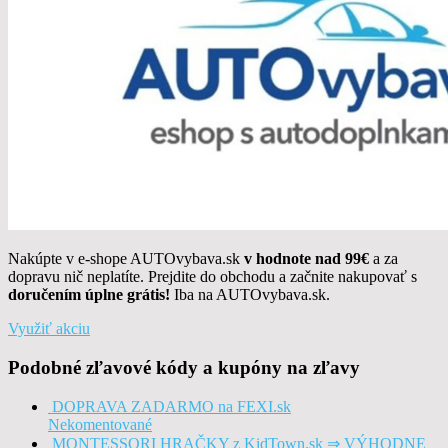
Nakúpte v e-shope AUTOvybava.sk
v hodnote nad 99€
a za
dopravu nič neplatíte. Prejdite do obchodu a začnite nakupovať s
doručením úplne grátis!
Iba na AUTOvybava.sk.
Využiť akciu
Podobné zľavové kódy a kupóny na zľavy
DOPRAVA ZADARMO na FEXI.sk
Nekomentované
MONTESSORI HRAČKY z KidTown.sk ⇒ VÝHODNE