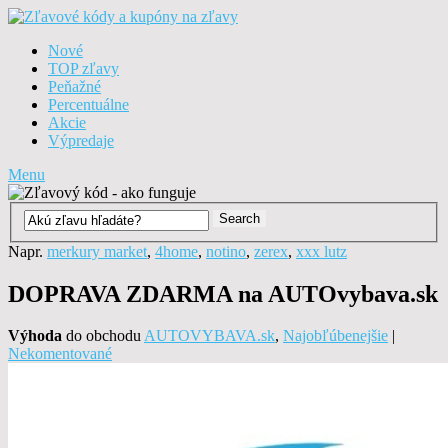
Nové
TOP zľavy
Peňažné
Percentuálne
Akcie
Výpredaje
Menu
Napr.
merkury market
,
4home
,
notino
,
zerex
,
xxx lutz
DOPRAVA ZDARMA na AUTOvybava.sk
Výhoda
do obchodu
AUTOVYBAVA.sk
,
Najobľúbenejšie
|
Nekomentované