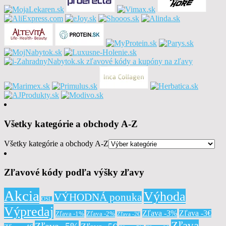
Všetky kategórie a obchody A-Z
Všetky kategórie a obchody A-Z
Zľavové kódy podľa výšky zľavy
Akcia
Výhoda
VÝHODNÁ ponuka
OSL
Výpredaj
Zľava -3%
Zľava -3€
Zľava -1%
Zľava -2%
Zľava -2€
Zľava