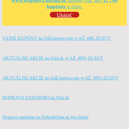
www.KuponyZdarma.sk
nájdete viac ako
12 700
kupónov
a zliav.
Ukázať
TAJNÉ KUPÓNY na AliExpress.com ⇒ AŽ -60€ ZĽAVY
AKTUÁLNE AKCIE na Alza.sk ⇒ AŽ -80% ZĽAVY
AKTUÁLNE AKCIE na AliExpress.com ⇒ AŽ -90% ZĽAVY
DOPRAVA ZADARMO na Alza.sk
Doprava zadarmo na DobraKlima.sk bez limitu