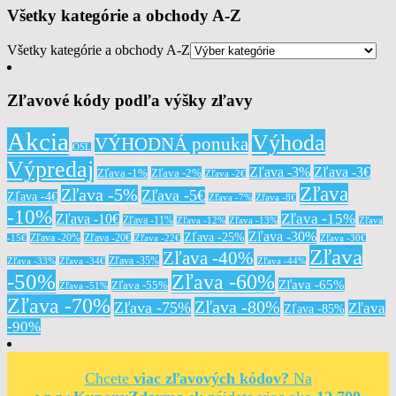
Všetky kategórie a obchody A-Z
Všetky kategórie a obchody A-Z
Zľavové kódy podľa výšky zľavy
Akcia
Výhoda
VÝHODNÁ ponuka
OSL
Výpredaj
Zľava -3%
Zľava -3€
Zľava -1%
Zľava -2%
Zľava -2€
Zľava
Zľava -5%
Zľava -5€
Zľava -4€
Zľava -7%
Zľava -8€
-10%
Zľava -15%
Zľava -10€
Zľava -11%
Zľava -12%
Zľava -13%
Zľava
Zľava -30%
Zľava -25%
Zľava -20%
Zľava -20€
-15€
Zľava -22€
Zľava -30€
Zľava
Zľava -40%
Zľava -35%
Zľava -33%
Zľava -34€
Zľava -44%
-50%
Zľava -60%
Zľava -65%
Zľava -55%
Zľava -51%
Zľava -70%
Zľava -80%
Zľava -75%
Zľava
Zľava -85%
-90%
Chcete
viac zľavových kódov?
Na