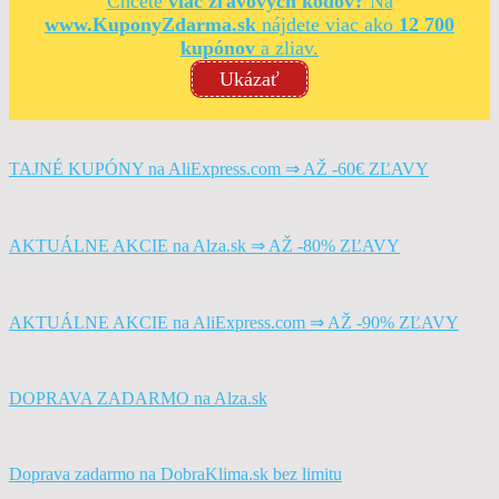
Chcete
viac zľavových kódov?
Na
www.KuponyZdarma.sk
nájdete viac ako
12 700
kupónov
a zliav.
Ukázať
TAJNÉ KUPÓNY na AliExpress.com ⇒ AŽ -60€ ZĽAVY
AKTUÁLNE AKCIE na Alza.sk ⇒ AŽ -80% ZĽAVY
AKTUÁLNE AKCIE na AliExpress.com ⇒ AŽ -90% ZĽAVY
DOPRAVA ZADARMO na Alza.sk
Doprava zadarmo na DobraKlima.sk bez limitu