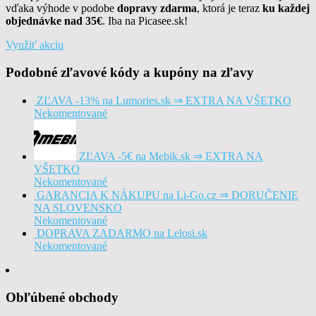
vďaka výhode v podobe
dopravy zdarma
, ktorá je teraz
ku každej
objednávke nad 35€
. Iba na Picasee.sk!
Využiť akciu
Podobné zľavové kódy a kupóny na zľavy
ZĽAVA -13% na Lumories.sk ⇒ EXTRA NA VŠETKO
Nekomentované
ZĽAVA -5€ na Mebik.sk ⇒ EXTRA NA
VŠETKO
Nekomentované
GARANCIA K NÁKUPU na Li-Go.cz ⇒ DORUČENIE
NA SLOVENSKO
Nekomentované
DOPRAVA ZADARMO na Lelosi.sk
Nekomentované
Obľúbené obchody