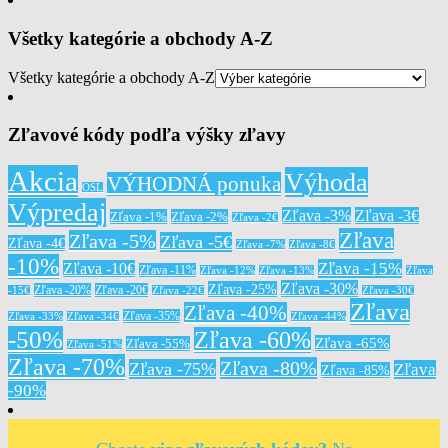
Všetky kategórie a obchody A-Z
Všetky kategórie a obchody A-Z
Zľavové kódy podľa výšky zľavy
Akcia
Výhoda
VÝHODNÁ ponuka
OSL
Výpredaj
Zľava -3%
Zľava -3€
Zľava -1%
Zľava -2%
Zľava -2€
Zľava
Zľava -5%
Zľava -5€
Zľava -4€
Zľava -7%
Zľava -8€
-10%
Zľava -15%
Zľava -10€
Zľava -11%
Zľava -12%
Zľava -13%
Zľava
Zľava -30%
Zľava -25%
Zľava -20%
Zľava -20€
-15€
Zľava -22€
Zľava -30€
Zľava
Zľava -40%
Zľava -35%
Zľava -33%
Zľava -34€
Zľava -44%
-50%
Zľava -60%
Zľava -65%
Zľava -55%
Zľava -51%
Zľava -70%
Zľava -80%
Zľava -75%
Zľava
Zľava -85%
-90%