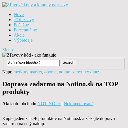
Nové
TOP zľavy
Peňažné
Percentuálne
Akcie
Výpredaje
Menu
Napr.
merkury market
,
4home
,
notino
,
zerex
,
xxx lutz
Doprava zadarmo na Notino.sk na TOP
produkty
Akcia
do obchodu
NOTINO.sk
|
Nekomentované
Kúpte jeden z TOP produktov na Notino.sk a získajte dopravu
zadarmo na celý nákup.