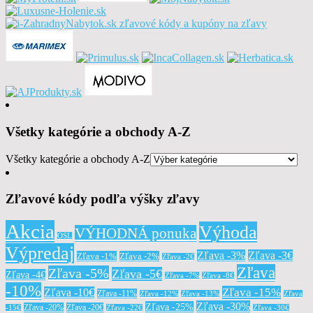
Všetky kategórie a obchody A-Z
Všetky kategórie a obchody A-Z
Zľavové kódy podľa výšky zľavy
Akcia
Výhoda
VÝHODNÁ ponuka
OSL
Výpredaj
Zľava -3%
Zľava -3€
Zľava -1%
Zľava -2%
Zľava -2€
Zľava
Zľava -5%
Zľava -5€
Zľava -4€
Zľava -7%
Zľava -8€
-10%
Zľava -15%
Zľava -10€
Zľava -11%
Zľava -12%
Zľava -13%
Zľava
Zľava -30%
Zľava -25%
Zľava -20%
Zľava -20€
-15€
Zľava -22€
Zľava -30€