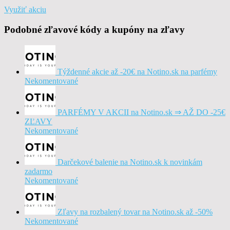
Využiť akciu
Podobné zľavové kódy a kupóny na zľavy
Týždenné akcie až -20€ na Notino.sk na parfémy
Nekomentované
PARFÉMY V AKCII na Notino.sk ⇒ AŽ DO -25€
ZĽAVY
Nekomentované
Darčekové balenie na Notino.sk k novinkám
zadarmo
Nekomentované
Zľavy na rozbalený tovar na Notino.sk až -50%
Nekomentované