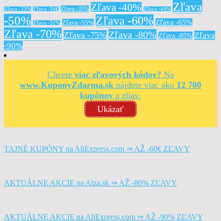
Zľava
Zľava -40%
Zľava -35%
Zľava -33%
Zľava -34€
Zľava -44%
-50%
Zľava -60%
Zľava -65%
Zľava -55%
Zľava -51%
Zľava -70%
Zľava -80%
Zľava -75%
Zľava
Zľava -85%
-90%
Chcete
viac zľavových kódov?
Na
www.KuponyZdarma.sk
nájdete viac ako
12 700
kupónov
a zliav.
Ukázať
TAJNÉ KUPÓNY na AliExpress.com ⇒ AŽ -60€ ZĽAVY
AKTUÁLNE AKCIE na Alza.sk ⇒ AŽ -80% ZĽAVY
AKTUÁLNE AKCIE na AliExpress.com ⇒ AŽ -90% ZĽAVY