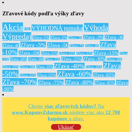
Zľavové kódy podľa výšky zľavy
Akcia
Výhoda
VÝHODNÁ ponuka
OSL
Výpredaj
Zľava -3%
Zľava -3€
Zľava -1%
Zľava -2%
Zľava -2€
Zľava
Zľava -5%
Zľava -5€
Zľava -4€
Zľava -7%
Zľava -8€
-10%
Zľava -15%
Zľava -10€
Zľava -11%
Zľava -12%
Zľava -13%
Zľava
Zľava -30%
Zľava -25%
Zľava -20%
Zľava -20€
-15€
Zľava -22€
Zľava -30€
Zľava
Zľava -40%
Zľava -35%
Zľava -33%
Zľava -34€
Zľava -44%
-50%
Zľava -60%
Zľava -65%
Zľava -55%
Zľava -51%
Zľava -70%
Zľava -80%
Zľava -75%
Zľava
Zľava -85%
-90%
Chcete
viac zľavových kódov?
Na
www.KuponyZdarma.sk
nájdete viac ako
12 700
kupónov
a zliav.
Ukázať