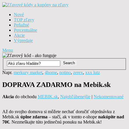
Nové
TOP zľavy
Peňažné
Percentuálne
Akcie
Výpredaje
Menu
Napr.
merkury market
,
4home
,
notino
,
zerex
,
xxx lutz
DOPRAVA ZADARMO na Mebik.sk
Akcia
do obchodu
MEBIK.sk
,
Najobľúbenejšie
|
Nekomentované
Až do svojho domova si môžete nechať doručiť objednávku z
Mebik.sk
úplne zdarma
– stačí, ak v tomto e-shope
nakúpite nad
70€
. Nezmeškajte túto jedinečnú ponuku na Mebik.sk!