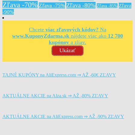
Zľava -70%
Zľava -80%
Zľava -75%
Zľava
Zľava -85%
-90%
Chcete
viac zľavových kódov?
Na
www.KuponyZdarma.sk
nájdete viac ako
12 700
kupónov
a zliav.
Ukázať
TAJNÉ KUPÓNY na AliExpress.com ⇒ AŽ -60€ ZĽAVY
AKTUÁLNE AKCIE na Alza.sk ⇒ AŽ -80% ZĽAVY
AKTUÁLNE AKCIE na AliExpress.com ⇒ AŽ -90% ZĽAVY