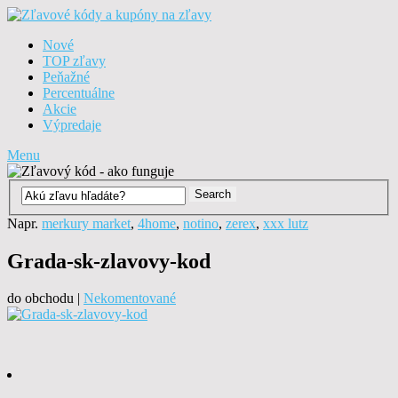
Nové
TOP zľavy
Peňažné
Percentuálne
Akcie
Výpredaje
Menu
Napr.
merkury market
,
4home
,
notino
,
zerex
,
xxx lutz
Grada-sk-zlavovy-kod
do obchodu |
Nekomentované