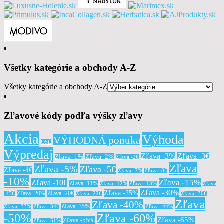
Všetky kategórie a obchody A-Z
Všetky kategórie a obchody A-Z
Zľavové kódy podľa výšky zľavy
Akcia
Výhoda
VÝHODNÁ ponuka
OSL
Výpredaj
Zľava -3%
Zľava -3€
Zľava -1%
Zľava -2%
Zľava -2€
Zľava
Zľava -5%
Zľava -5€
Zľava -4€
Zľava -7%
Zľava -8€
-10%
Zľava -15%
Zľava -10€
Zľava -11%
Zľava -12%
Zľava -13%
Zľava
Zľava -30%
Zľava -25%
Zľava -20%
Zľava -20€
-15€
Zľava -22€
Zľava -30€
Zľava
Zľava -40%
Zľava -35%
Zľava -33%
Zľava -34€
Zľava -44%
-50%
Zľava -60%
Zľava -65%
Zľava -55%
Zľava -51%