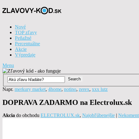
Nové
TOP zľavy
Peňažné
Percentuálne
Akcie
Výpredaje
Menu
Napr.
merkury market
,
4home
,
notino
,
zerex
,
xxx lutz
DOPRAVA ZADARMO na Electrolux.sk
Akcia
do obchodu
ELECTROLUX.sk
,
Najobľúbenejšie
|
Nekoment