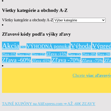
Všetky kategórie a obchody A-Z
Všetky kategórie a obchody A-Z
Zľavové kódy podľa výšky zľavy
Akcia
Výhoda
Výpred
VÝHODNÁ ponuka
OSL
Zľava -15%
Zľava -11%
Zľava -20%
Zľava -20€
Zľava -12%
Zľava -13%
Zľava -15€
Zľava -60%
Zľava -70%
Zľ
Zľava -75%
Zľava -65%
Chcete
viac zľavov
TAJNÉ KUPÓNY na AliExpress.com ⇒ AŽ -60€ ZĽAVY