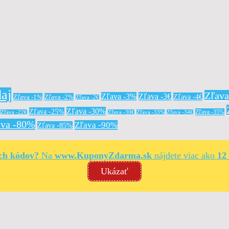
aj
Zľav
Zľava -3%
Zľava -3€
Zľava -4€
Zľava -1%
Zľava -2%
Zľava -2€
Zľava -30%
Zľava -25%
Zľava -35%
Zľava -22€
Zľava -30€
Zľava -33%
Zľava -34€
ava -80%
Zľava -90%
Zľava -85%
ých kódov?
Na
www.KuponyZdarma.sk
nájdete viac ako
12
Ukázať