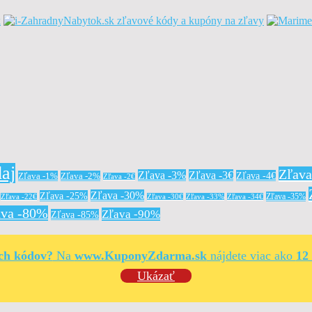
aj
Zľav
Zľava -3%
Zľava -3€
Zľava -4€
Zľava -1%
Zľava -2%
Zľava -2€
Zľava -30%
Zľava -25%
Zľava -35%
Zľava -22€
Zľava -30€
Zľava -33%
Zľava -34€
ava -80%
Zľava -90%
Zľava -85%
ých kódov?
Na
www.KuponyZdarma.sk
nájdete viac ako
12
Ukázať