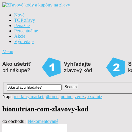
Nové
TOP zľavy
Peňažné
Percentuálne
Akcie
Výpredaje
Menu
Napr.
merkury market
,
4home
,
notino
,
zerex
,
xxx lutz
bionutrian-com-zlavovy-kod
do obchodu |
Nekomentované