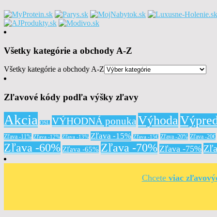
Všetky kategórie a obchody A-Z
Všetky kategórie a obchody A-Z
Zľavové kódy podľa výšky zľavy
Akcia
Výhoda
Výpred
VÝHODNÁ ponuka
OSL
Zľava -15%
Zľava -11%
Zľava -20%
Zľava -20€
Zľava -12%
Zľava -13%
Zľava -15€
Zľava -60%
Zľava -70%
Zľ
Zľava -75%
Zľava -65%
Chcete
viac zľavov