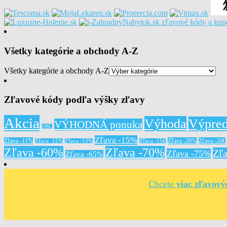
Všetky kategórie a obchody A-Z
Všetky kategórie a obchody A-Z
Zľavové kódy podľa výšky zľavy
Akcia
Výhoda
Výpred
VÝHODNÁ ponuka
OSL
Zľava -15%
Zľava -11%
Zľava -20%
Zľava -20€
Zľava -12%
Zľava -13%
Zľava -15€
Zľava -60%
Zľava -70%
Zľ
Zľava -75%
Zľava -65%
Chcete
viac zľavov