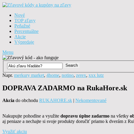
Nové
TOP zľavy
Peňažné
Percentuálne
Akcie
Výpredaje
Menu
Napr.
merkury market
,
4home
,
notino
,
zerex
,
xxx lutz
DOPRAVA ZADARMO na RukaHore.sk
Akcia
do obchodu
RUKAHORE.sk
|
Nekomentované
Nakupujte pohodlne a využite
dopravu úplne zadarmo
na všetky
o
aj peniaze a nechajte si svoje produkty doručiť priamo k dverám z R
Využiť akciu