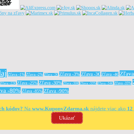
aj
Zľav
Zľava -3%
Zľava -3€
Zľava -4€
Zľava -1%
Zľava -2%
Zľava -2€
Zľava -30%
Zľava -25%
Zľava -35%
Zľava -22€
Zľava -30€
Zľava -33%
Zľava -34€
ava -80%
Zľava -90%
Zľava -85%
ých kódov?
Na
www.KuponyZdarma.sk
nájdete viac ako
12
Ukázať