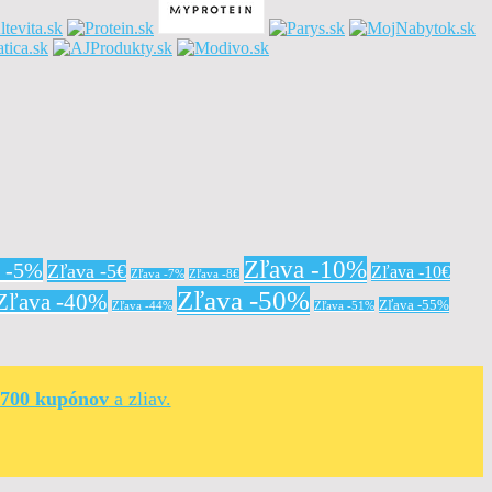
Zľava -10%
a -5%
Zľava -5€
Zľava -10€
Zľava -7%
Zľava -8€
Zľava -50%
Zľava -40%
Zľava -55%
Zľava -44%
Zľava -51%
 700 kupónov
a zliav.