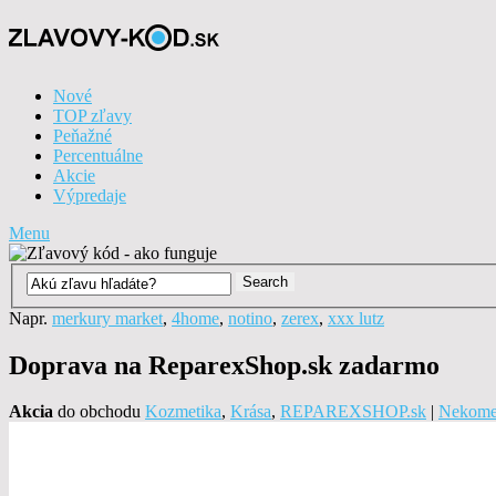
Nové
TOP zľavy
Peňažné
Percentuálne
Akcie
Výpredaje
Menu
Napr.
merkury market
,
4home
,
notino
,
zerex
,
xxx lutz
Doprava na ReparexShop.sk zadarmo
Akcia
do obchodu
Kozmetika
,
Krása
,
REPAREXSHOP.sk
|
Nekome