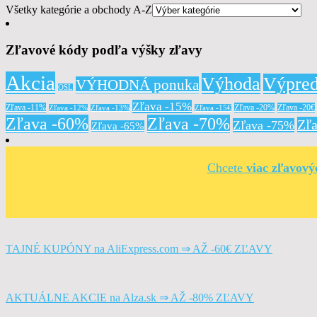
Všetky kategórie a obchody A-Z
Zľavové kódy podľa výšky zľavy
Akcia
Výhoda
Výpred
VÝHODNÁ ponuka
OSL
Zľava -15%
Zľava -11%
Zľava -20%
Zľava -20€
Zľava -12%
Zľava -13%
Zľava -15€
Zľava -60%
Zľava -70%
Zľ
Zľava -75%
Zľava -65%
Chcete
viac zľavov
TAJNÉ KUPÓNY na AliExpress.com ⇒ AŽ -60€ ZĽAVY
AKTUÁLNE AKCIE na Alza.sk ⇒ AŽ -80% ZĽAVY