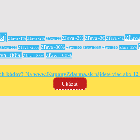
aj
Zľav
Zľava -3%
Zľava -3€
Zľava -4€
Zľava -1%
Zľava -2%
Zľava -2€
Zľava -30%
Zľava -25%
Zľava -35%
Zľava -22€
Zľava -30€
Zľava -33%
Zľava -34€
ava -80%
Zľava -90%
Zľava -85%
ých kódov?
Na
www.KuponyZdarma.sk
nájdete viac ako
12
Ukázať