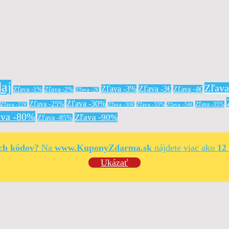
aj
Zľav
Zľava -3%
Zľava -3€
Zľava -4€
Zľava -1%
Zľava -2%
Zľava -2€
Zľava -30%
Zľava -25%
Zľava -35%
Zľava -22€
Zľava -30€
Zľava -33%
Zľava -34€
ava -80%
Zľava -90%
Zľava -85%
ých kódov?
Na
www.KuponyZdarma.sk
nájdete viac ako
12
Ukázať