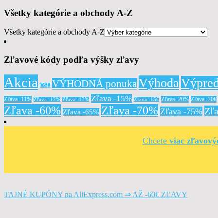
Všetky kategórie a obchody A-Z
Všetky kategórie a obchody A-Z
Zľavové kódy podľa výšky zľavy
Akcia
Výhoda
Výpred
VÝHODNÁ ponuka
OSL
Zľava -15%
Zľava -11%
Zľava -20%
Zľava -20€
Zľava -12%
Zľava -13%
Zľava -15€
Zľava -60%
Zľava -70%
Zľ
Zľava -75%
Zľava -65%
Chcete
viac zľavov
TAJNÉ KUPÓNY na AliExpress.com ⇒ AŽ -60€ ZĽAVY