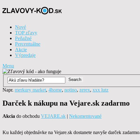
Nové
TOP zľavy
Peňažné
Percentuálne
Akcie
Výpredaje
Menu
Napr.
merkury market
,
4home
,
notino
,
zerex
,
xxx lutz
Darček k nákupu na Vejare.sk zadarmo
Akcia
do obchodu
VEJARE.sk
|
Nekomentované
Ku každej objednávke na Vejare.sk dostanete navyše darček zadarmo