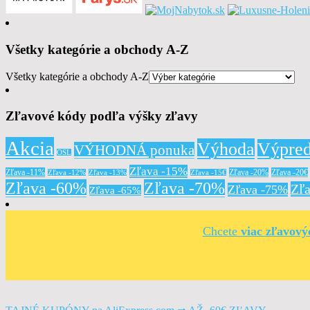
Všetky kategórie a obchody A-Z
Všetky kategórie a obchody A-Z
Zľavové kódy podľa výšky zľavy
Akcia
Výhoda
Výpred
VÝHODNÁ ponuka
OSL
Zľava -15%
Zľava -11%
Zľava -20%
Zľava -20€
Zľava -12%
Zľava -13%
Zľava -15€
Zľava -60%
Zľava -70%
Zľ
Zľava -75%
Zľava -65%
Chcete
viac zľavov