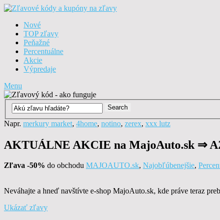
Nové
TOP zľavy
Peňažné
Percentuálne
Akcie
Výpredaje
Menu
Napr.
merkury market
,
4home
,
notino
,
zerex
,
xxx lutz
AKTUÁLNE AKCIE na MajoAuto.sk ⇒ A
Zľava -50%
do obchodu
MAJOAUTO.sk
,
Najobľúbenejšie
,
Percen
Neváhajte a hneď navštívte e-shop MajoAuto.sk, kde práve teraz pre
Ukázať zľavy