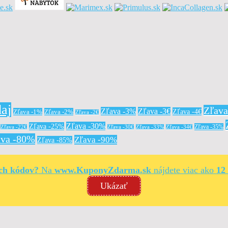
aj
Zľav
Zľava -3%
Zľava -3€
Zľava -4€
Zľava -1%
Zľava -2%
Zľava -2€
Zľava -30%
Zľava -25%
Zľava -35%
Zľava -22€
Zľava -30€
Zľava -33%
Zľava -34€
ava -80%
Zľava -90%
Zľava -85%
ých kódov?
Na
www.KuponyZdarma.sk
nájdete viac ako
12
Ukázať