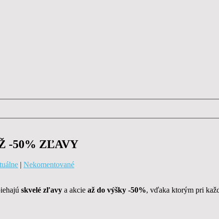
Ž -50% ZĽAVY
tuálne
|
Nekomentované
biehajú
skvelé zľavy
a akcie
až do výšky -50%
, vďaka ktorým pri kaž