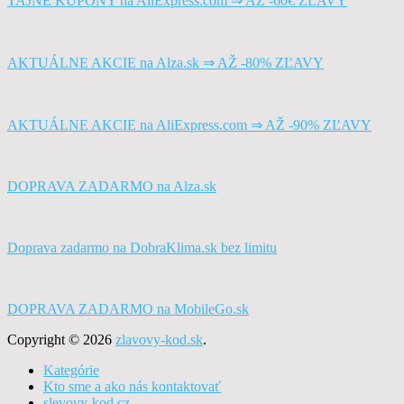
TAJNÉ KUPÓNY na AliExpress.com ⇒ AŽ -60€ ZĽAVY
AKTUÁLNE AKCIE na Alza.sk ⇒ AŽ -80% ZĽAVY
AKTUÁLNE AKCIE na AliExpress.com ⇒ AŽ -90% ZĽAVY
DOPRAVA ZADARMO na Alza.sk
Doprava zadarmo na DobraKlima.sk bez limitu
DOPRAVA ZADARMO na MobileGo.sk
Copyright © 2026
zlavovy-kod.sk
.
Kategórie
Kto sme a ako nás kontaktovať
slevovy-kod.cz