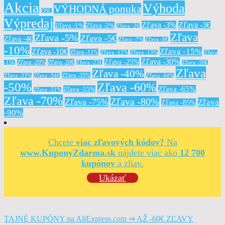
Akcia
Výhoda
VÝHODNÁ ponuka
OSL
Výpredaj
Zľava -3%
Zľava -3€
Zľava -1%
Zľava -2%
Zľava -2€
Zľava
Zľava -5%
Zľava -5€
Zľava -4€
Zľava -7%
Zľava -8€
-10%
Zľava -15%
Zľava -10€
Zľava -11%
Zľava -12%
Zľava -13%
Zľava
Zľava -30%
Zľava -25%
Zľava -20%
Zľava -20€
-15€
Zľava -22€
Zľava -30€
Zľava
Zľava -40%
Zľava -35%
Zľava -33%
Zľava -34€
Zľava -44%
-50%
Zľava -60%
Zľava -65%
Zľava -55%
Zľava -51%
Zľava -70%
Zľava -80%
Zľava -75%
Zľava
Zľava -85%
-90%
Chcete
viac zľavových kódov?
Na
www.KuponyZdarma.sk
nájdete viac ako
12 700
kupónov
a zliav.
Ukázať
TAJNÉ KUPÓNY na AliExpress.com ⇒ AŽ -60€ ZĽAVY