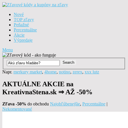
Nové
TOP zľavy
Peňažné
Percentuálne
Akcie
Výpredaje
Menu
Napr.
merkury market
,
4home
,
notino
,
zerex
,
xxx lutz
AKTUÁLNE AKCIE na
KreativnaStena.sk ⇒ AŽ -50%
Zľava -50%
do obchodu
Najobľúbenejšie
,
Percentuálne
|
Nekomentované