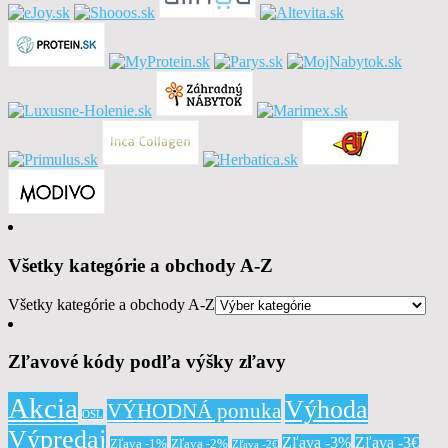
Všetky kategórie a obchody A-Z
Všetky kategórie a obchody A-Z
Zľavové kódy podľa výšky zľavy
Akcia
Výhoda
VÝHODNÁ ponuka
OSL
Výpredaj
Zľava -3%
Zľava -3€
Zľava -1%
Zľava -2%
Zľava -2€