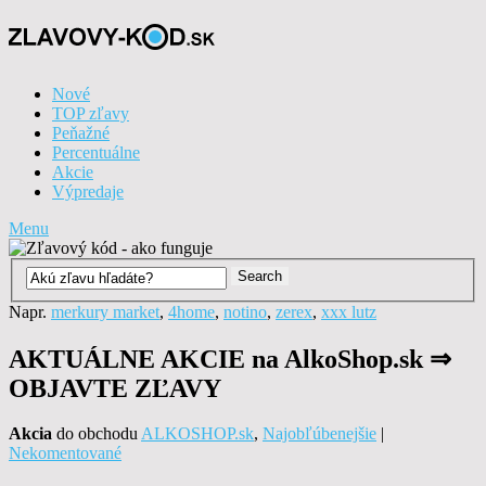
Nové
TOP zľavy
Peňažné
Percentuálne
Akcie
Výpredaje
Menu
Napr.
merkury market
,
4home
,
notino
,
zerex
,
xxx lutz
AKTUÁLNE AKCIE na AlkoShop.sk ⇒
OBJAVTE ZĽAVY
Akcia
do obchodu
ALKOSHOP.sk
,
Najobľúbenejšie
|
Nekomentované