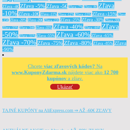
Zľava
Zľava -5%
Zľava -5€
Zľava -4€
Zľava -7%
Zľava -8€
-10%
Zľava -15%
Zľava -10€
Zľava -11%
Zľava -12%
Zľava -13%
Zľava
Zľava -30%
Zľava -25%
Zľava -20%
Zľava -20€
-15€
Zľava -22€
Zľava -30€
Zľava
Zľava -40%
Zľava -35%
Zľava -33%
Zľava -34€
Zľava -44%
-50%
Zľava -60%
Zľava -65%
Zľava -55%
Zľava -51%
Zľava -70%
Zľava -80%
Zľava -75%
Zľava
Zľava -85%
-90%
Chcete
viac zľavových kódov?
Na
www.KuponyZdarma.sk
nájdete viac ako
12 700
kupónov
a zliav.
Ukázať
TAJNÉ KUPÓNY na AliExpress.com ⇒ AŽ -60€ ZĽAVY