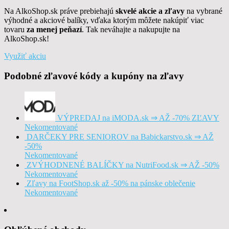
Na AlkoShop.sk práve prebiehajú
skvelé akcie a zľavy
na vybrané
výhodné a akciové balíky, vďaka ktorým môžete nakúpiť viac
tovaru
za menej peňazí
. Tak neváhajte a nakupujte na
AlkoShop.sk!
Využiť akciu
Podobné zľavové kódy a kupóny na zľavy
VÝPREDAJ na iMODA.sk ⇒ AŽ -70% ZĽAVY
Nekomentované
DARČEKY PRE SENIOROV na Babickarstvo.sk ⇒ AŽ
-50%
Nekomentované
ZVÝHODNENÉ BALÍČKY na NutriFood.sk ⇒ AŽ -50%
Nekomentované
Zľavy na FootShop.sk až -50% na pánske oblečenie
Nekomentované