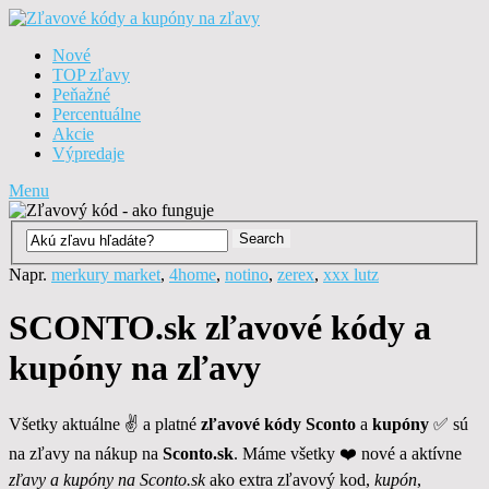
Nové
TOP zľavy
Peňažné
Percentuálne
Akcie
Výpredaje
Menu
Napr.
merkury market
,
4home
,
notino
,
zerex
,
xxx lutz
SCONTO.sk zľavové kódy a
kupóny na zľavy
Všetky aktuálne ✌ a platné
zľavové kódy Sconto
a
kupóny
✅ sú
na zľavy na nákup na
Sconto.sk
. Máme všetky ❤️ nové a aktívne
zľavy a kupóny na Sconto.sk
ako extra zľavový kod,
kupón
,