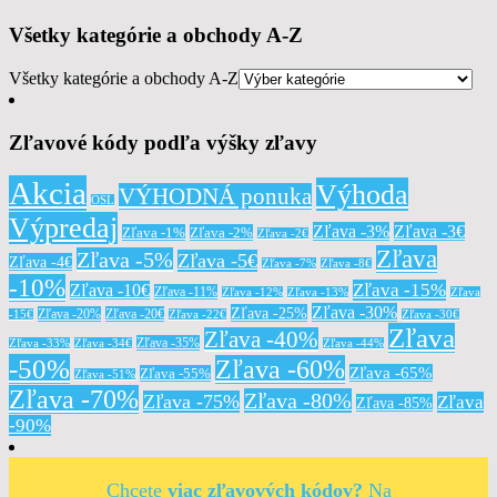
Všetky kategórie a obchody A-Z
Všetky kategórie a obchody A-Z
Zľavové kódy podľa výšky zľavy
Akcia
Výhoda
VÝHODNÁ ponuka
OSL
Výpredaj
Zľava -3%
Zľava -3€
Zľava -1%
Zľava -2%
Zľava -2€
Zľava
Zľava -5%
Zľava -5€
Zľava -4€
Zľava -7%
Zľava -8€
-10%
Zľava -15%
Zľava -10€
Zľava -11%
Zľava -12%
Zľava -13%
Zľava
Zľava -30%
Zľava -25%
Zľava -20%
Zľava -20€
-15€
Zľava -22€
Zľava -30€
Zľava
Zľava -40%
Zľava -35%
Zľava -33%
Zľava -34€
Zľava -44%
-50%
Zľava -60%
Zľava -65%
Zľava -55%
Zľava -51%
Zľava -70%
Zľava -80%
Zľava -75%
Zľava
Zľava -85%
-90%
Chcete
viac zľavových kódov?
Na