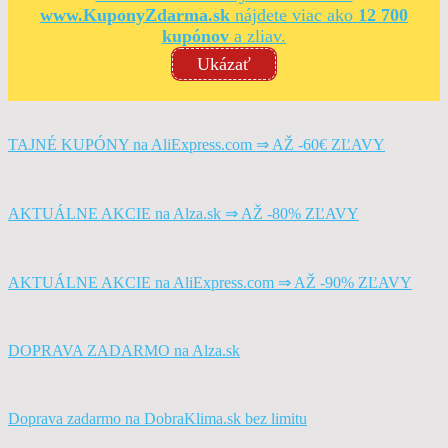
www.KuponyZdarma.sk
nájdete viac ako
12 700
kupónov
a zliav.
Ukázať
TAJNÉ KUPÓNY na AliExpress.com ⇒ AŽ -60€ ZĽAVY
AKTUÁLNE AKCIE na Alza.sk ⇒ AŽ -80% ZĽAVY
AKTUÁLNE AKCIE na AliExpress.com ⇒ AŽ -90% ZĽAVY
DOPRAVA ZADARMO na Alza.sk
Doprava zadarmo na DobraKlima.sk bez limitu