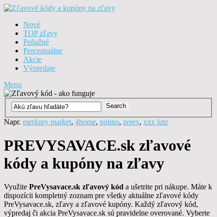
Nové
TOP zľavy
Peňažné
Percentuálne
Akcie
Výpredaje
Menu
Napr.
merkury market
,
4home
,
notino
,
zerex
,
xxx lutz
PREVYSAVACE.sk zľavové
kódy a kupóny na zľavy
Využite
PreVysavace.sk zľavový kód
a ušetrite pri nákupe. Máte k
dispozícii kompletný zoznam pre všetky aktuálne zľavové kódy
PreVysavace.sk, zľavy a zľavové kupóny. Každý zľavový kód,
výpredaj či akcia PreVysavace.sk sú pravidelne overované. Vyberte