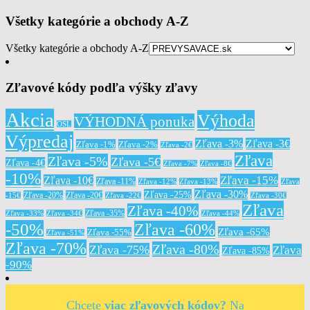
Všetky kategórie a obchody A-Z
Všetky kategórie a obchody A-Z
Zľavové kódy podľa výšky zľavy
Akcia
Výhoda
VÝHODNÁ ponuka
OSL
Výpredaj
Zľava -3%
Zľava -3€
Zľava -1%
Zľava -2%
Zľava -2€
Zľava
Zľava -5%
Zľava -5€
Zľava -4€
Zľava -7%
Zľava -8€
-10%
Zľava -15%
Zľava -10€
Zľava -11%
Zľava -12%
Zľava -13%
Zľava
Zľava -30%
Zľava -25%
Zľava -20%
Zľava -20€
-15€
Zľava -22€
Zľava -30€
Zľava
Zľava -40%
Zľava -35%
Zľava -33%
Zľava -34€
Zľava -44%
-50%
Zľava -60%
Zľava -65%
Zľava -55%
Zľava -51%
Zľava -70%
Zľava -80%
Zľava -75%
Zľava
Zľava -85%
-90%
Chcete
viac zľavových kódov?
Na