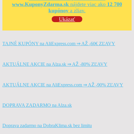
www.KuponyZdarma.sk
nájdete viac ako
12 700
kupónov
a zliav.
Ukázať
TAJNÉ KUPÓNY na AliExpress.com ⇒ AŽ -60€ ZĽAVY
AKTUÁLNE AKCIE na Alza.sk ⇒ AŽ -80% ZĽAVY
AKTUÁLNE AKCIE na AliExpress.com ⇒ AŽ -90% ZĽAVY
DOPRAVA ZADARMO na Alza.sk
Doprava zadarmo na DobraKlima.sk bez limitu