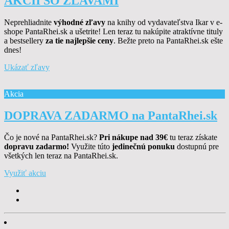
AKCII SO ZĽAVAMI
Neprehliadnite
výhodné zľavy
na knihy od vydavateľstva Ikar v e-
shope PantaRhei.sk a ušetrite! Len teraz tu nakúpite atraktívne tituly
a bestsellery
za tie najlepšie ceny
. Bežte preto na PantaRhei.sk ešte
dnes!
Ukázať zľavy
Akcia
DOPRAVA ZADARMO na PantaRhei.sk
Čo je nové na PantaRhei.sk?
Pri nákupe nad 39€
tu teraz získate
dopravu zadarmo!
Využite túto
jedinečnú ponuku
dostupnú pre
všetkých len teraz na PantaRhei.sk.
Využiť akciu