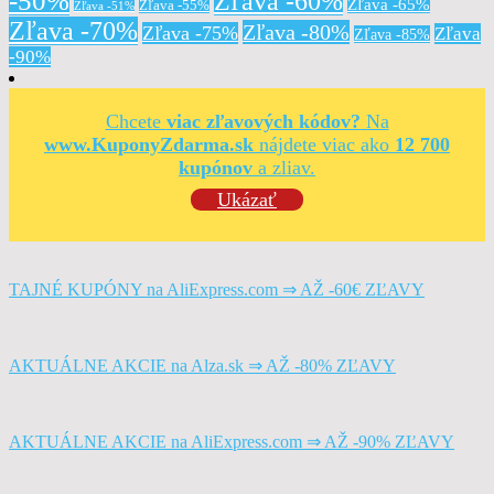
-50%
Zľava -60%
Zľava -65%
Zľava -55%
Zľava -51%
Zľava -70%
Zľava -80%
Zľava -75%
Zľava
Zľava -85%
-90%
Chcete
viac zľavových kódov?
Na
www.KuponyZdarma.sk
nájdete viac ako
12 700
kupónov
a zliav.
Ukázať
TAJNÉ KUPÓNY na AliExpress.com ⇒ AŽ -60€ ZĽAVY
AKTUÁLNE AKCIE na Alza.sk ⇒ AŽ -80% ZĽAVY
AKTUÁLNE AKCIE na AliExpress.com ⇒ AŽ -90% ZĽAVY