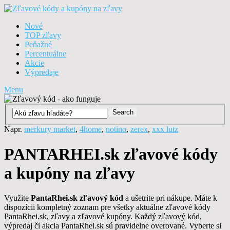
Nové
TOP zľavy
Peňažné
Percentuálne
Akcie
Výpredaje
Menu
Napr.
merkury market
,
4home
,
notino
,
zerex
,
xxx lutz
PANTARHEI.sk zľavové kódy
a kupóny na zľavy
Využite
PantaRhei.sk zľavový kód
a ušetrite pri nákupe. Máte k
dispozícii kompletný zoznam pre všetky aktuálne zľavové kódy
PantaRhei.sk, zľavy a zľavové kupóny. Každý zľavový kód,
výpredaj či akcia PantaRhei.sk sú pravidelne overované. Vyberte si