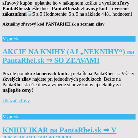
zľavový kupón, uplatnite ho v nákupnom košíku a využite
zľavy
PantaRhei.sk
ešte dnes.
PantaRhei
.sk zľavový kód – overené
zákazníkmi
Hodnotenie:
5 z 5
na základe 4481
hodnotení
Aktuálny zľavový kód PANTARHEI.sk a zoznam zliav
Výpredaj
AKCIE NA KNIHY (AJ „NEKNIHY“) na
PantaRhei.sk ⇒ SO ZĽAVAMI
Pozrite ponuku
zlacnených kníh
aj nekníh na PantaRhei.sk. Výšky
skvelých zliav
nájdete pri jednotlivých produktoch. Bežte na
PantaRhei.sk ešte dnes a vyberte si nové knihy aj neknihy
za
najlepšie ceny!
Ukázať zľavy
Výpredaj
KNIHY IKAR na PantaRhei.sk ⇒ V