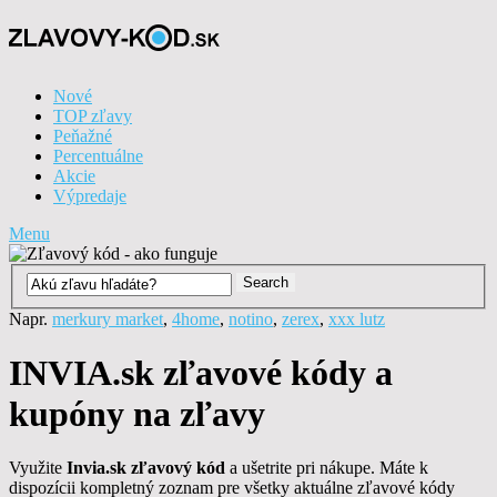
Nové
TOP zľavy
Peňažné
Percentuálne
Akcie
Výpredaje
Menu
Napr.
merkury market
,
4home
,
notino
,
zerex
,
xxx lutz
INVIA.sk zľavové kódy a
kupóny na zľavy
Využite
Invia.sk zľavový kód
a ušetrite pri nákupe. Máte k
dispozícii kompletný zoznam pre všetky aktuálne zľavové kódy