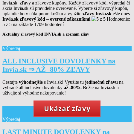
Invia.sk, zľavy a zľavové kupóny. Každý zľavový kód, výpredaj či
akcia Invia.sk sú pravidelne overované. Vyberte si zľavový kupón,
uplatnite ho v nákupnom košíku a využite
zľavy Invia.sk
ešte dnes.
Invia.sk zľavový kód – overené zákazníkmi
Hodnotenie:
5 z 5
na základe 1709
hodnotení
Aktuálny zľavový kód INVIA.sk a zoznam zliav
Výpredaj
ALL INCLUSIVE DOVOLENKY na
Invia.sk ⇒ AŽ -80% ZĽAVY
Cestujte
výhodnejšie
s Invia.sk! Využite tu
jedinečnú zľavu
na
vybrané all inclusive dovolenky
až -80%.
Bežte na Invia.sk a
užívajte si výhodné nakupovanie!
Ukázať zľavy
Výpredaj
LAST MINUTE DOVOLENKY na