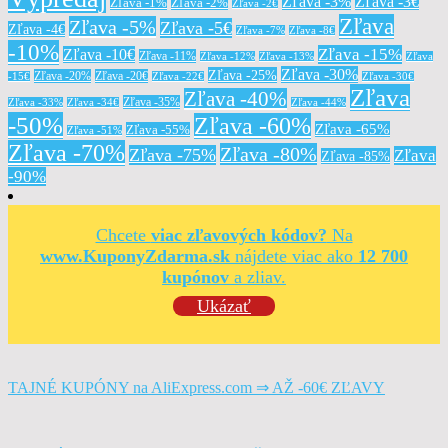
Zľava -3%
Zľava -3€
Zľava -1%
Zľava -2%
Zľava -2€
Zľava
Zľava -5%
Zľava -5€
Zľava -4€
Zľava -7%
Zľava -8€
-10%
Zľava -15%
Zľava -10€
Zľava -11%
Zľava -12%
Zľava -13%
Zľava
Zľava -30%
Zľava -25%
Zľava -20%
Zľava -20€
-15€
Zľava -22€
Zľava -30€
Zľava
Zľava -40%
Zľava -35%
Zľava -33%
Zľava -34€
Zľava -44%
-50%
Zľava -60%
Zľava -65%
Zľava -55%
Zľava -51%
Zľava -70%
Zľava -80%
Zľava -75%
Zľava
Zľava -85%
-90%
Chcete
viac zľavových kódov?
Na
www.KuponyZdarma.sk
nájdete viac ako
12 700
kupónov
a zliav.
Ukázať
TAJNÉ KUPÓNY na AliExpress.com ⇒ AŽ -60€ ZĽAVY