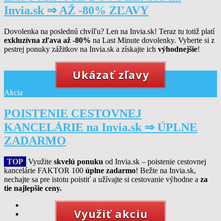
Invia.sk ⇒ AŽ -80% ZĽAVY
Dovolenka na poslednú chvíľu? Len na Invia.sk! Teraz tu totiž platí
exkluzívna zľava až -80%
na Last Minute dovolenky. Vyberte si z
pestrej ponuky zážitkov na Invia.sk a získajte ich
výhodnejšie
!
Ukázať zľavy
Akcia
POISTENIE CESTOVNEJ
KANCELÁRIE na Invia.sk ⇒ ÚPLNE
ZADARMO
TOP
Využite
skvelú ponuku
od Invia.sk – poistenie cestovnej
kancelárie FAKTOR 100
úplne zadarmo
! Bežte na Invia.sk,
nechajte sa pre istotu poistiť a užívajte si cestovanie výhodne a
za
tie najlepšie ceny.
Využiť akciu