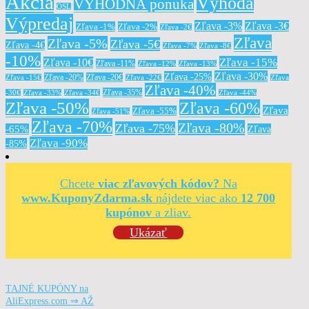
Akcia
Výhoda
VÝHODNÁ ponuka
OSL
Výpredaj
Zľava -3%
Zľava -3€
Zľava -1%
Zľava -2%
Zľava -2€
Zľava
Zľava -5%
Zľava -5€
Zľava -4€
Zľava -7%
Zľava -8€
-10%
Zľava -15%
Zľava -10€
Zľava -11%
Zľava -12%
Zľava -13%
Zľava -30%
Zľava -25%
Zľava -20%
Zľava -20€
Zľava -15€
Zľava -22€
Zľava
Zľava -40%
Zľava -35%
-30€
Zľava -33%
Zľava -34€
Zľava -44%
Zľava -50%
Zľava -60%
Zľava
Zľava -55%
Zľava -51%
Zľava -70%
Zľava -80%
Zľava -75%
-65%
Zľava
Zľava -90%
-85%
Chcete
viac zľavových kódov?
Na
www.KuponyZdarma.sk
nájdete viac ako
12 700
kupónov
a zliav.
Ukázať
TAJNÉ KUPÓNY na
AliExpress.com ⇒ AŽ