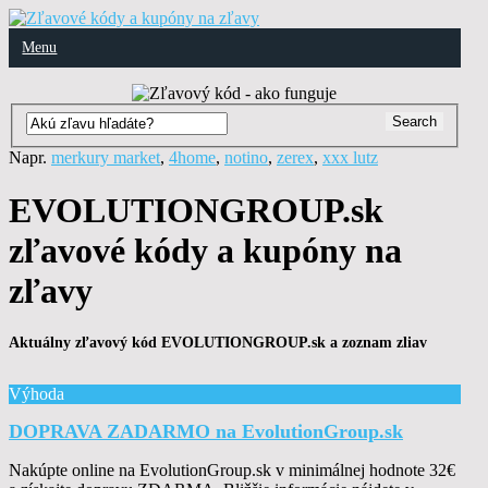
Menu
Napr.
merkury market
,
4home
,
notino
,
zerex
,
xxx lutz
EVOLUTIONGROUP.sk
zľavové kódy a kupóny na
zľavy
Aktuálny zľavový kód EVOLUTIONGROUP.sk a zoznam zliav
Výhoda
DOPRAVA ZADARMO na EvolutionGroup.sk
Nakúpte online na EvolutionGroup.sk v minimálnej hodnote 32€