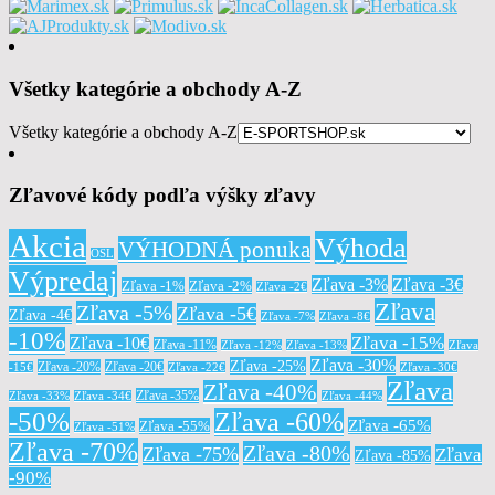
Všetky kategórie a obchody A-Z
Všetky kategórie a obchody A-Z
Zľavové kódy podľa výšky zľavy
Akcia
Výhoda
VÝHODNÁ ponuka
OSL
Výpredaj
Zľava -3%
Zľava -3€
Zľava -1%
Zľava -2%
Zľava -2€
Zľava
Zľava -5%
Zľava -5€
Zľava -4€
Zľava -7%
Zľava -8€
-10%
Zľava -15%
Zľava -10€
Zľava -11%
Zľava -12%
Zľava -13%
Zľava
Zľava -30%
Zľava -25%
Zľava -20%
Zľava -20€
-15€
Zľava -22€
Zľava -30€
Zľava
Zľava -40%
Zľava -35%
Zľava -33%
Zľava -34€
Zľava -44%
-50%
Zľava -60%
Zľava -65%
Zľava -55%
Zľava -51%
Zľava -70%
Zľava -80%
Zľava -75%
Zľava
Zľava -85%
-90%