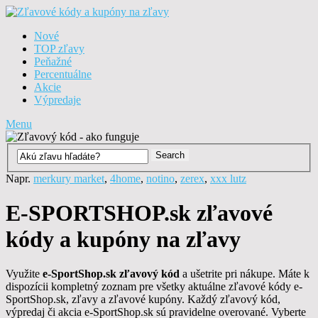
Nové
TOP zľavy
Peňažné
Percentuálne
Akcie
Výpredaje
Menu
Napr.
merkury market
,
4home
,
notino
,
zerex
,
xxx lutz
E-SPORTSHOP.sk zľavové
kódy a kupóny na zľavy
Využite
e-SportShop.sk zľavový kód
a ušetrite pri nákupe. Máte k
dispozícii kompletný zoznam pre všetky aktuálne zľavové kódy e-
SportShop.sk, zľavy a zľavové kupóny. Každý zľavový kód,
výpredaj či akcia e-SportShop.sk sú pravidelne overované. Vyberte