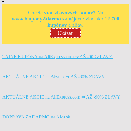
Chcete
viac zľavových kódov?
Na
www.KuponyZdarma.sk
nájdete viac ako
12 700
kupónov
a zliav.
Ukázať
TAJNÉ KUPÓNY na AliExpress.com ⇒ AŽ -60€ ZĽAVY
AKTUÁLNE AKCIE na Alza.sk ⇒ AŽ -80% ZĽAVY
AKTUÁLNE AKCIE na AliExpress.com ⇒ AŽ -90% ZĽAVY
DOPRAVA ZADARMO na Alza.sk