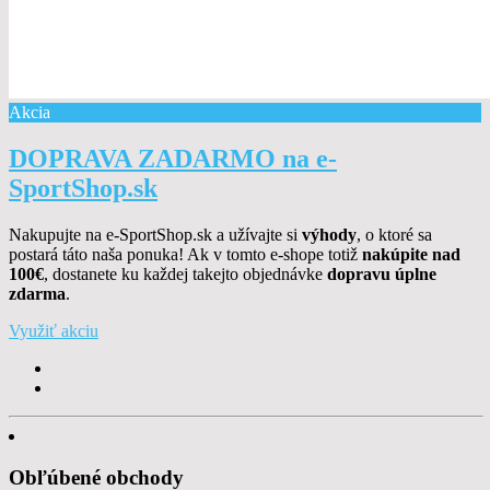
Akcia
DOPRAVA ZADARMO na e-
SportShop.sk
Nakupujte na e-SportShop.sk a užívajte si
výhody
, o ktoré sa
postará táto naša ponuka! Ak v tomto e-shope totiž
nakúpite nad
100€
, dostanete ku každej takejto objednávke
dopravu úplne
zdarma
.
Využiť akciu
Obľúbené obchody