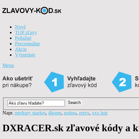
Nové
TOP zľavy
Peňažné
Percentuálne
Akcie
Výpredaje
Menu
Napr.
merkury market
,
4home
,
notino
,
zerex
,
xxx lutz
DXRACER.sk zľavové kódy a k