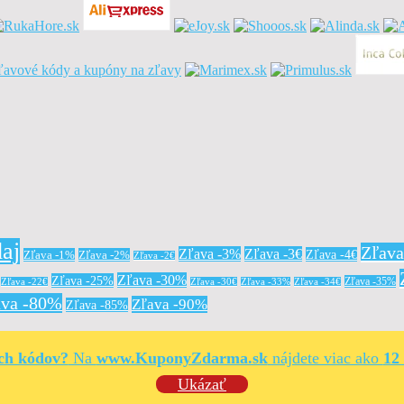
aj
Zľav
Zľava -3%
Zľava -3€
Zľava -4€
Zľava -1%
Zľava -2%
Zľava -2€
Zľava -30%
Zľava -25%
Zľava -35%
Zľava -22€
Zľava -30€
Zľava -33%
Zľava -34€
ava -80%
Zľava -90%
Zľava -85%
ých kódov?
Na
www.KuponyZdarma.sk
nájdete viac ako
12
Ukázať