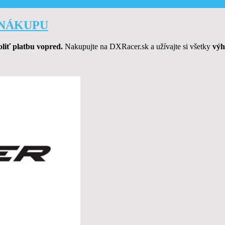
Z NÁKUPU
oliť platbu vopred.
Nakupujte na DXRacer.sk a užívajte si všetky
výh