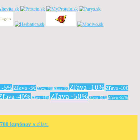
Zľava -10%
a -5%
Zľava -5€
Zľava -10€
Zľava -7%
Zľava -8€
Zľava -50%
Zľava -40%
Zľava -55%
Zľava -44%
Zľava -51%
 700 kupónov
a zliav.