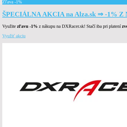
Zľava -1%
ŠPECIÁLNA AKCIA na Alza.sk ⇒ -1% 
Využite
zľavu -1%
z nákupu na DXRacer.sk! Stačí iba pri platení
zv
Využiť akciu