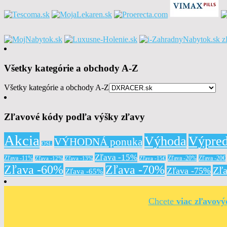
Všetky kategórie a obchody A-Z
Všetky kategórie a obchody A-Z
Zľavové kódy podľa výšky zľavy
Akcia
Výhoda
Výpred
VÝHODNÁ ponuka
OSL
Zľava -15%
Zľava -11%
Zľava -20%
Zľava -20€
Zľava -12%
Zľava -13%
Zľava -15€
Zľava -60%
Zľava -70%
Zľ
Zľava -75%
Zľava -65%
Chcete
viac zľavov