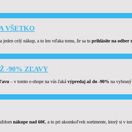
 NA VŠETKO
 jeden celý nákup, a to len vďaka tomu, že sa tu
prihlásite na odber 
AŽ -90% ZĽAVY
zľavu
– v tomto e-shope na vás čaká
výpredaj až do -90%
na vybraný 
 každom
nákupe nad 60€
, a to pri akomkoľvek sortimente, ktorý si v t