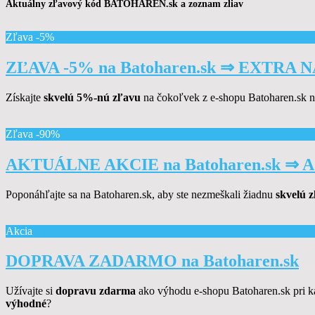
Aktuálny zľavový kód BATOHAREN.sk a zoznam zliav
Zľava -5%
ZĽAVA -5% na Batoharen.sk ⇒ EXTRA
Získajte
skvelú 5%-nú zľavu
na čokoľvek z e-shopu Batoharen.sk na
Zľava -90%
AKTUÁLNE AKCIE na Batoharen.sk ⇒ 
Poponáhľajte sa na Batoharen.sk, aby ste nezmeškali žiadnu
skvelú 
Akcia
DOPRAVA ZADARMO na Batoharen.sk
Užívajte si
dopravu zdarma
ako výhodu e-shopu Batoharen.sk pri
výhodné
?