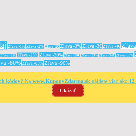
aj
Zľav
Zľava -3%
Zľava -3€
Zľava -4€
Zľava -1%
Zľava -2%
Zľava -2€
Zľava -30%
Zľava -25%
Zľava -35%
Zľava -22€
Zľava -30€
Zľava -33%
Zľava -34€
ava -80%
Zľava -90%
Zľava -85%
ých kódov?
Na
www.KuponyZdarma.sk
nájdete viac ako
12
Ukázať