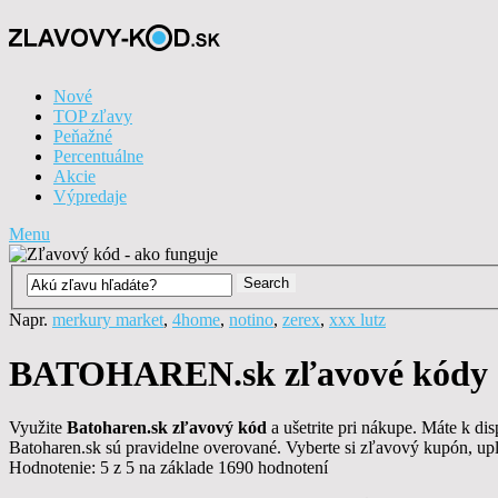
Nové
TOP zľavy
Peňažné
Percentuálne
Akcie
Výpredaje
Menu
Napr.
merkury market
,
4home
,
notino
,
zerex
,
xxx lutz
BATOHAREN.sk zľavové kódy a
Využite
Batoharen.sk zľavový kód
a ušetrite pri nákupe. Máte k d
Batoharen.sk sú pravidelne overované. Vyberte si zľavový kupón, up
Hodnotenie:
5 z 5
na základe 1690
hodnotení