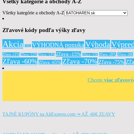
Všetky kategórie a obchody A-Z
Všetky kategórie a obchody A-Z
Zľavové kódy podľa výšky zľavy
Akcia
Výhoda
Výpred
VÝHODNÁ ponuka
OSL
Zľava -15%
Zľava -11%
Zľava -20%
Zľava -20€
Zľava -12%
Zľava -13%
Zľava -15€
Zľava -60%
Zľava -70%
Zľ
Zľava -75%
Zľava -65%
Chcete
viac zľavov
TAJNÉ KUPÓNY na AliExpress.com ⇒ AŽ -60€ ZĽAVY