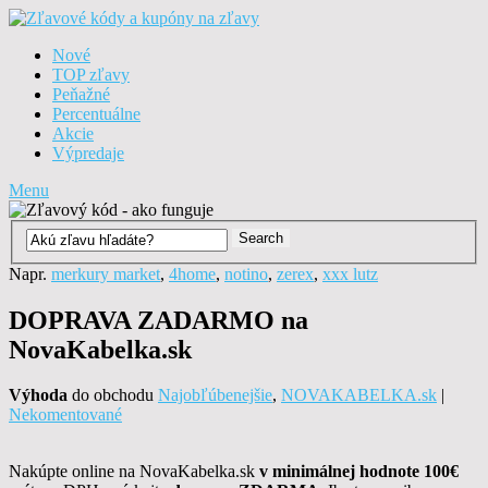
Nové
TOP zľavy
Peňažné
Percentuálne
Akcie
Výpredaje
Menu
Napr.
merkury market
,
4home
,
notino
,
zerex
,
xxx lutz
DOPRAVA ZADARMO na
NovaKabelka.sk
Výhoda
do obchodu
Najobľúbenejšie
,
NOVAKABELKA.sk
|
Nekomentované
Nakúpte online na NovaKabelka.sk
v minimálnej hodnote 100€