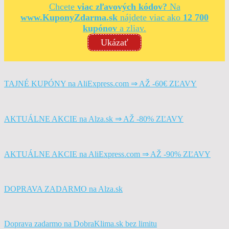
Chcete
viac zľavových kódov?
Na
www.KuponyZdarma.sk
nájdete viac ako
12 700
kupónov
a zliav.
Ukázať
TAJNÉ KUPÓNY na AliExpress.com ⇒ AŽ -60€ ZĽAVY
AKTUÁLNE AKCIE na Alza.sk ⇒ AŽ -80% ZĽAVY
AKTUÁLNE AKCIE na AliExpress.com ⇒ AŽ -90% ZĽAVY
DOPRAVA ZADARMO na Alza.sk
Doprava zadarmo na DobraKlima.sk bez limitu