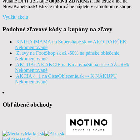
vrátane DPH a získajte
dopravu ZDARMA
. Iba teraz a iba na
NovaKabelka.sk! Bližšie informácie nájdete v samotnom e-shope.
Využiť akciu
Podobné zľavové kódy a kupóny na zľavy
KNIHA iMAMA na Supershape.sk ⇒ AKO DARČEK
Nekomentované
Zľavy na FootShop.sk až -50% na pánske oblečenie
Nekomentované
AKTUÁLNE AKCIE na KreativnaStena.sk ⇒ AŽ -50%
Nekomentované
AKCIA 4+1 na CisteOblecenie.sk ⇒ K NÁKUPU
Nekomentované
Obľúbené obchody