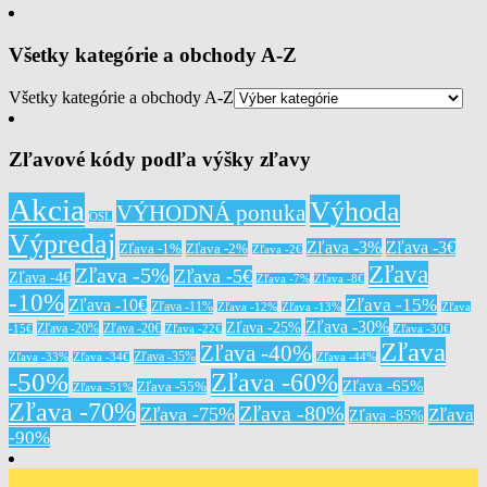
Všetky kategórie a obchody A-Z
Všetky kategórie a obchody A-Z
Zľavové kódy podľa výšky zľavy
Akcia
Výhoda
VÝHODNÁ ponuka
OSL
Výpredaj
Zľava -3%
Zľava -3€
Zľava -1%
Zľava -2%
Zľava -2€
Zľava
Zľava -5%
Zľava -5€
Zľava -4€
Zľava -7%
Zľava -8€
-10%
Zľava -15%
Zľava -10€
Zľava -11%
Zľava -12%
Zľava -13%
Zľava
Zľava -30%
Zľava -25%
Zľava -20%
Zľava -20€
-15€
Zľava -22€
Zľava -30€
Zľava
Zľava -40%
Zľava -35%
Zľava -33%
Zľava -34€
Zľava -44%
-50%
Zľava -60%
Zľava -65%
Zľava -55%
Zľava -51%
Zľava -70%
Zľava -80%
Zľava -75%
Zľava
Zľava -85%
-90%