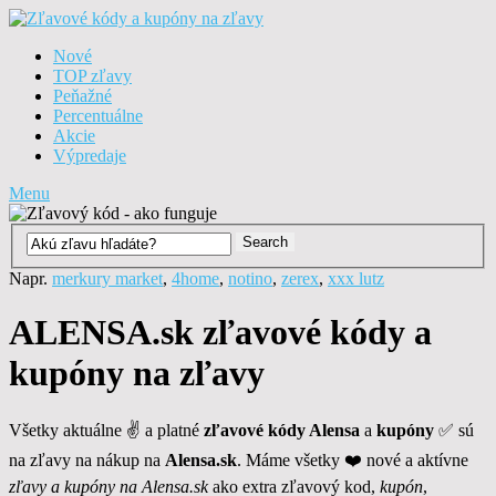
Nové
TOP zľavy
Peňažné
Percentuálne
Akcie
Výpredaje
Menu
Napr.
merkury market
,
4home
,
notino
,
zerex
,
xxx lutz
ALENSA.sk zľavové kódy a
kupóny na zľavy
Všetky aktuálne ✌ a platné
zľavové kódy Alensa
a
kupóny
✅ sú
na zľavy na nákup na
Alensa.sk
. Máme všetky ❤️ nové a aktívne
zľavy a kupóny na Alensa.sk
ako extra zľavový kod,
kupón
,