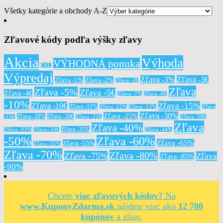
Všetky kategórie a obchody A-Z
Zľavové kódy podľa výšky zľavy
Akcia
Výhoda
VÝHODNÁ ponuka
OSL
Výpredaj
Zľava -3%
Zľava -3€
Zľava -1%
Zľava -2%
Zľava -2€
Zľava
Zľava -5%
Zľava -5€
Zľava -4€
Zľava -7%
Zľava -8€
-10%
Zľava -15%
Zľava -10€
Zľava -11%
Zľava -12%
Zľava -13%
Zľava
Zľava -30%
Zľava -25%
Zľava -20%
Zľava -20€
-15€
Zľava -22€
Zľava -30€
Zľava
Zľava -40%
Zľava -35%
Zľava -33%
Zľava -34€
Zľava -44%
-50%
Zľava -60%
Zľava -65%
Zľava -55%
Zľava -51%
Zľava -70%
Zľava -80%
Zľava -75%
Zľava
Zľava -85%
-90%
Chcete
viac zľavových kódov?
Na
www.KuponyZdarma.sk
nájdete viac ako
12 700
kupónov
a zliav.